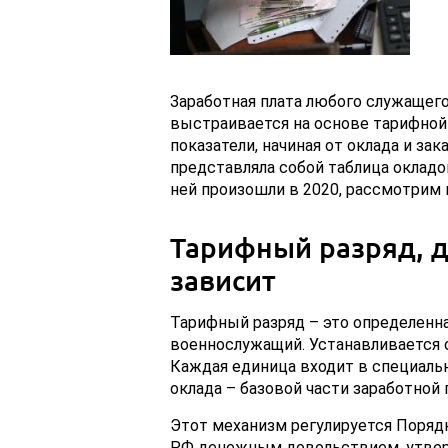
Заработная плата любого служащего
выстраивается на основе тарифной
показатели, начиная от оклада и за
представляла собой таблица окладо
ней произошли в 2020, рассмотрим 
Тарифный разряд, дл
зависит
Тарифный разряд – это определенна
военнослужащий. Устанавливается 
Каждая единица входит в специаль
оклада – базовой части заработной 
Этот механизм регулируется Поря
РФ денежным довольствием, утвер