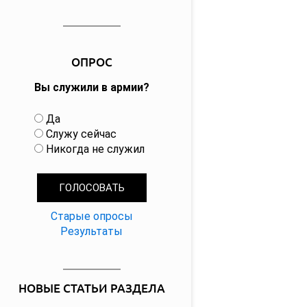
ОПРОС
Вы служили в армии?
В
Да
а
Служу сейчас
р
Никогда не служил
и
а
н
т
Старые опросы
ы
Результаты
НОВЫЕ СТАТЬИ РАЗДЕЛА