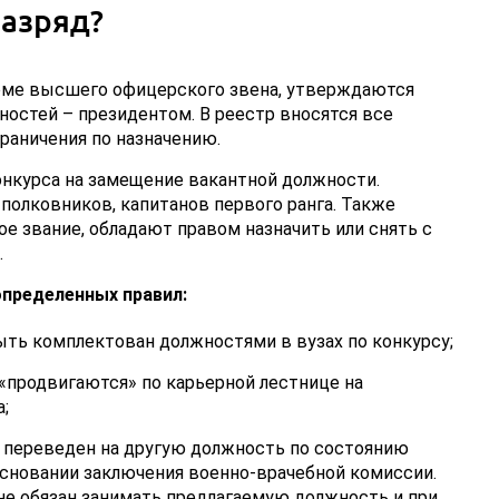
разряд?
оме высшего офицерского звена, утверждаются
остей – президентом. В реестр вносятся все
граничения по назначению.
онкурса на замещение вакантной должности.
полковников, капитанов первого ранга. Также
 звание, обладают правом назначить или снять с
.
определенных правил:
ть комплектован должностями в вузах по конкурсу;
«продвигаются» по карьерной лестнице на
;
переведен на другую должность по состоянию
основании заключения военно-врачебной комиссии.
е обязан занимать предлагаемую должность и при