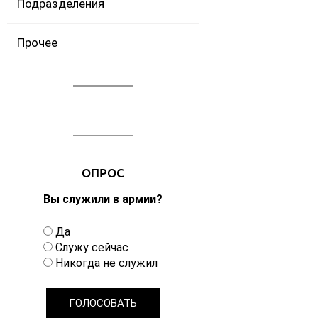
Подразделения
Прочее
ОПРОС
Вы служили в армии?
В
Да
а
Служу сейчас
р
Никогда не служил
и
а
н